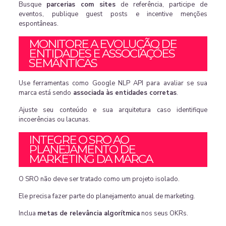
Busque
parcerias com sites
de referência, participe de
eventos, publique guest posts e incentive menções
espontâneas.
MONITORE A EVOLUÇÃO DE
ENTIDADES E ASSOCIAÇÕES
SEMÂNTICAS
Use ferramentas como Google NLP API para avaliar se sua
marca está sendo
associada às entidades corretas
.
Ajuste seu conteúdo e sua arquitetura caso identifique
incoerências ou lacunas.
INTEGRE O SRO AO
PLANEJAMENTO DE
MARKETING DA MARCA
O SRO não deve ser tratado como um projeto isolado.
Ele precisa fazer parte do planejamento anual de marketing.
Inclua
metas de relevância algorítmica
nos seus OKRs.