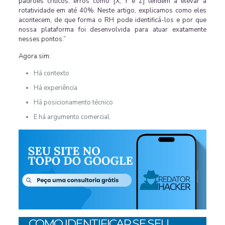
padrões críticos: erros como [X, Y e Z] tendem a elevar a
rotatividade em até 40%. Neste artigo, explicamos como eles
acontecem, de que forma o RH pode identificá-los e por que
nossa plataforma foi desenvolvida para atuar exatamente
nesses pontos.”
Agora sim:
Há contexto
Há experiência
Há posicionamento técnico
E há argumento comercial.
COMO IDENTIFICAR SE SEU