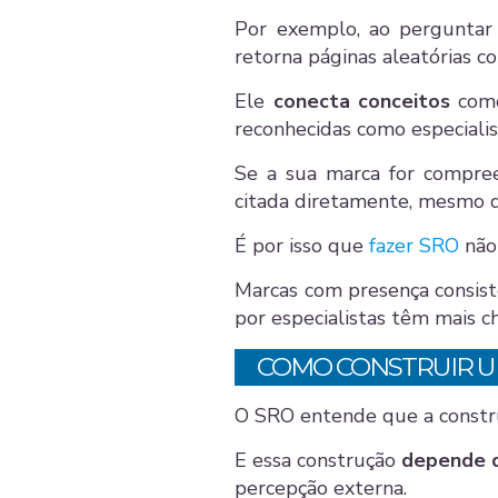
Por exemplo, ao perguntar
retorna páginas aleatórias c
Ele
conecta conceitos
como 
reconhecidas como especialis
Se a sua marca for compre
citada diretamente, mesmo q
É por isso que
fazer SRO
não
Marcas com presença consis
por especialistas têm mais c
COMO CONSTRUIR U
O SRO entende que a constru
E essa construção
depende d
percepção externa.