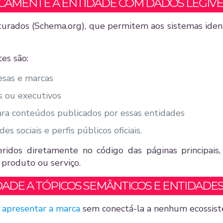
ICAMENTE A ENTIDADE COM DADOS LEGÍVE
urados (Schema.org), que permitem aos sistemas ident
es são:
esas e marcas
as ou executivos
para conteúdos publicados por essas entidades
des sociais e perfis públicos oficiais.
idos diretamente no código das páginas principais, i
 produto ou serviço.
TIDADE A TÓPICOS SEMÂNTICOS E ENTIDADE
é
apresentar a marca
sem conectá-la a nenhum ecossist