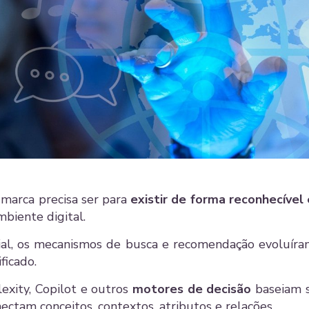
 marca precisa ser para
existir de forma reconhecível 
biente digital.
ficial, os mecanismos de busca e recomendação evoluír
ficado.
xity, Copilot e outros
motores de decisão
baseiam 
ctam conceitos, contextos, atributos e relações.