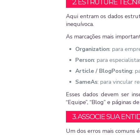
2. ESTRUTURE TECN
Aqui entram os dados estrut
inequívoca.
As marcações mais important
Organization
: para empr
Person
: para especialist
Article / BlogPosting
: 
SameAs
: para vincular re
Esses dados devem ser inser
“Equipe”, “Blog” e páginas de
3. ASSOCIE SUA EN
Um dos erros mais comuns 