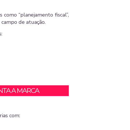
s como “planejamento fiscal”,
u campo de atuação.
s:
NTA A MARCA
rias com: