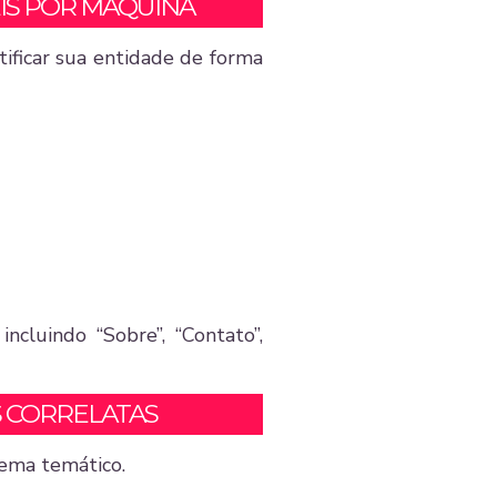
IS POR MÁQUINA
ificar sua entidade de forma
ncluindo “Sobre”, “Contato”,
S CORRELATAS
ema temático.