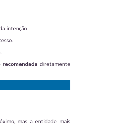
a intenção.
cesso.
.
a e recomendada
diretamente
óximo, mas a entidade mais